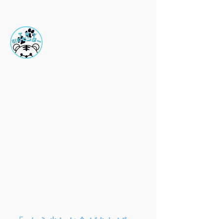
​研修を作業スタッフが受けているた
め無料で行っております。
梱包資材の無料サービス
​引越後の資材無料回収
TRY引越センターにて引越のご利用
のお客様には梱包用段ボールを無料
で配布しております。
​また引越終了後の段ボールも無料回
収を行っております。