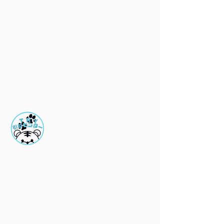
​家屋、家財の保護
搬出、搬入の際運搬時に通る箇所の
壁、床の保護をしてから作業開始致
します。
​家財に関しても家具の保護パッド、
毛布を使用し傷つかないよう運びま
す。
​洗濯機の取り付けサービス
TRY引越センターでは、提携業者に
て洗濯機の取り付けに関して