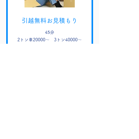
引越無料お見積もり
45分
2
2トン車20000～ 3トン40000～
ト
ン
車
20000
今すぐ予約
～
3
ト
ン
40000
～